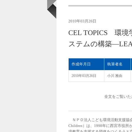
2010年03月26日
CEL TOPICS
ステムの構築―LE
作成年月日
執筆者名
2010年03月26日
小川 雅由
全文をご覧いた
ＮＰＯ法人こども環境活動支援協会（ＬＥＡＦ＝Lear
Children）は、1998年に西
境教育を支援する団体をつくろうと立