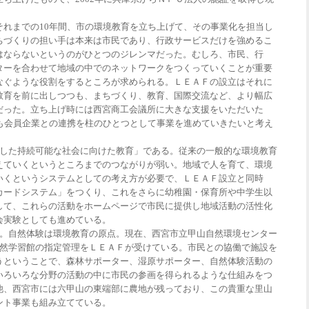
れまでの10年間、市の環境教育を立ち上げて、その事業化を担当し
ちづくりの担い手は本来は市民であり、行政サービスだけを強めるこ
はならないというのがひとつのジレンマだった。むしろ、市民、行
ターを合わせて地域の中でのネットワークをつくっていくことが重要
なぐような役割をするところが求められる。ＬＥＡＦの設立はそれに
教育を前に出しつつも、まちづくり、教育、国際交流など、より幅広
だった。立ち上げ時には西宮商工会議所に大きな支援をいただいた
後も会員企業との連携を柱のひとつとして事業を進めていきたいと考え
した持続可能な社会に向けた教育」である。従来の一般的な環境教育
えていくというところまでのつながりが弱い。地域で人を育て、環境
いくというシステムとしての考え方が必要で、ＬＥＡＦ設立と同時
カードシステム」をつくり、これをさらに幼稚園・保育所や中学生以
して、これらの活動をホームページで市民に提供し地域活動の活性化
会実験としても進めている。
。自然体験は環境教育の原点。現在、西宮市立甲山自然環境センター
自然学習館の指定管理をＬＥＡＦが受けている。市民との協働で施設を
うということで、森林サポーター、湿原サポーター、自然体験活動の
いろいろな分野の活動の中に市民の参画を得られるような仕組みをつ
他、西宮市には六甲山の東端部に農地が残っており、この貴重な里山
ント事業も組み立てている。