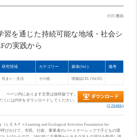
小川 雅由
 環境学習を通じた持続可能な地域・社会シ
AFの実践から
研究領域
カテゴリー
媒体(Vol.)
備考
住まい・生活
その他
情報誌CEL (Vol.92)
ページ内にあります文章は抜粋版です。
だくにはPDFをダウンロードしてください。
(2,264Kb)
ning and Ecological Activities Foundation for
宮市役所が呼びかけて、市民、行政、事業者のパートナーシップで子どもの環
ち上げたもので、2002年に兵庫県からＮＰＯ法人の認証を取得し現