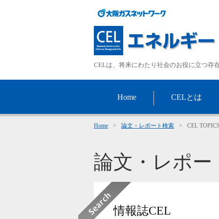
CELは、将来にわたり社会のお役に立つ存
Home
CELとは
Home
>
論文・レポート検索
>
CEL TO
論文・レポー
情報誌CEL