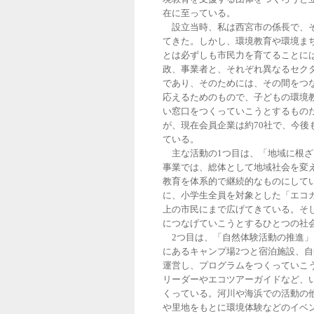
在に至っている。
設立当時、私は西宮市の係長で、そ
てきた。しかし、環境教育や環境ま
とは必ずしも市民力を育てることに
政、事業者と、それぞれ異なるセク
であり、そのためには、その間をつ
応えるためのもので、子どもの環境
い窓口をつくっていこうとするもの
が、現在会員企業は約70社で、今
ている。
主な活動の1つ目は、「地域に根ざ
事業では、総体として地域社会を変
教育を体系的で継続的なものにして
に、小学生全員を対象とした「エコ
上の市民にまで広げてきている。そ
につなげていこうとするひとつの社
2つ目は、「自然体験活動の推進」
にあるキャンプ場2つと宿泊施設、
運営し、プログラムをつくっていこ
リーダーやエコツアーガイドなど、
くっている。河川や海浜での活動の
や里地をもとに環境体験などのイベ