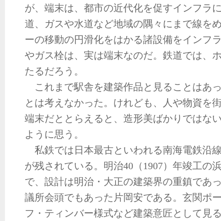
が、端末は、都市の近代化を促すインフラ
道、ガスや水道など地域の隅々にまで線を
ーの移動の円滑化をはかる諸設備をインフ
やガス栓は、実は端末なのだ。鉄道では、
たるだろう。
これまで駅舎を建築作品と見ることはあっ
とは考えなかった。けれども、人や物資を
端末だととらえると、造形美ばかりではな
ように思う。
私鉄では日本最古といわれる南海電鉄沿線
が残されている。明治40（1907）年竣工の
で、設計は明治・大正の建築界の重鎮であ
議所会頭でもあった片岡安である。玄関ポ
フ・ティンバー様式など建築意匠として見