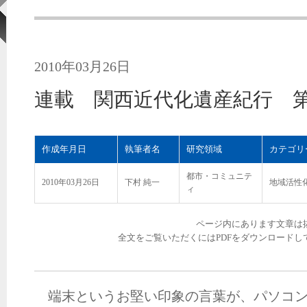
2010年03月26日
連載 関西近代化遺産紀行 
作成年月日
執筆者名
研究領域
カテゴリ
都市・コミュニテ
2010年03月26日
下村 純一
地域活性
ィ
ページ内にあります文章は
全文をご覧いただくにはPDFをダウンロードし
端末というお堅い印象の言葉が、パソコン