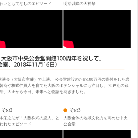
わいともてなしのエピソード
明治以降の天神祭
講演会（大阪市主催）で上演。 公会堂建設のため100万円の寄付をした岩
替商や株式仲買人を育てた大阪のポテンシャルにも注目し、 江戸期の蔵
治、大正から今日、未来へと物語を紡ぎました。
その2
その3
本栄之助が「大阪株式の恩人」と
大阪全体の地域文化力を高めた中央
われたエピソード
公会堂