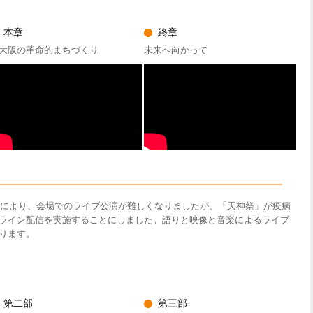
本章
終章
大阪の革命的まちづくり
未来へ向かって
流行により、会場でのライブ公演が難しくなりましたが、「天神祭」が疫病
ライン配信を実施することにしました。語りと映像と音楽によるライブ
ります。
第二部
第三部