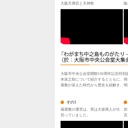
大阪天満宮と天神祭
賑
大阪市中央公会堂開館100周年記念特別
本栄之助について紹介するとともに、両
屋敷が栄えた時代から歴史を紐解き、明
その1
蔵屋敷の運営は、実は大坂商人が仕
岩
切っていました。
言