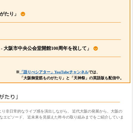
のがたり」
- 大阪市中央公会堂開館100周年を祝して」
※
「語りべシアター」YouTubeチャンネル
では、
「大阪御堂筋ものがたり」と「天神祭」の英語版も配信中。
。より非日常的なライブ感を演出しながら、 近代大阪の発展から、大阪の
なエピソード、 近未来を見据えた昨今の取り組みまでをご紹介していま