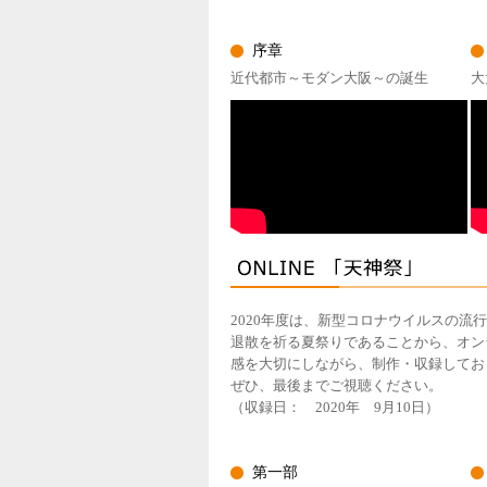
序章
近代都市～モダン大阪～の誕生
大
2020年度は、新型コロナウイルスの
退散を祈る夏祭りであることから、オン
感を大切にしながら、制作・収録してお
ぜひ、最後までご視聴ください。
（収録日： 2020年 9月10日）
第一部