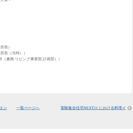
）
 所長）
 所長（当時））
所（兼務 リビング事業部 計画部））
）
）
）
エン
一覧ページへ
実験集合住宅NEXT21 における料理イ