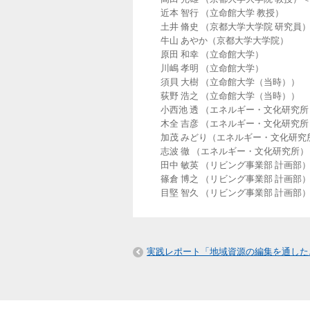
近本 智行 （立命館大学 教授）
土井 脩史 （京都大学大学院 研究員
牛山 あやか（京都大学大学院）
原田 和幸 （立命館大学）
川嶋 孝明 （立命館大学）
須貝 大樹 （立命館大学（当時））
荻野 浩之 （立命館大学（当時））
小西池 透 （エネルギー・文化研究所
木全 吉彦 （エネルギー・文化研究所
加茂 みどり（エネルギー・文化研究
志波 徹 （エネルギー・文化研究所）
田中 敏英 （リビング事業部 計画部
篠倉 博之 （リビング事業部 計画部
目堅 智久 （リビング事業部 計画部
実践レポート「地域資源の編集を通した