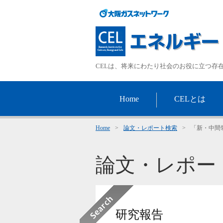
CELは、将来にわたり社会のお役に立つ存
Home
CELとは
Home
>
論文・レポート検索
>
「新・中間
論文・レポー
研究報告