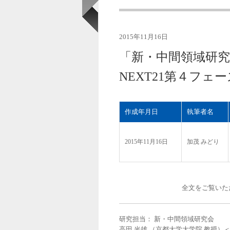
2015年11月16日
「新・中間領域研
NEXT21第４フェ
作成年月日
執筆者名
2015年11月16日
加茂 みどり
全文をご覧いた
研究担当： 新・中間領域研究会
高田 光雄 （京都大学大学院 教授）