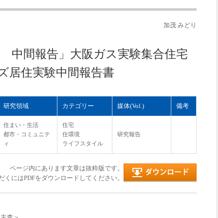
加茂 みどり
究 中間報告」大阪ガス実験集合住宅
ーズ居住実験中間報告書
研究領域
カテゴリー
媒体(Vol.)
備考
住まい・生活
住宅
都市・コミュニテ
住環境
研究報告
ィ
ライフスタイル
ページ内にあります文章は抜粋版です。
だくにはPDFをダウンロードしてください。
＜主査＞