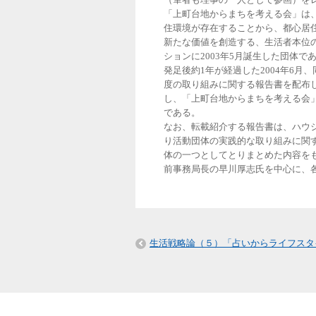
「上町台地からまちを考える会」は
住環境が存在することから、都心居
新たな価値を創造する、生活者本位
ションに2003年5月誕生した団体で
発足後約1年が経過した2004年6月
度の取り組みに関する報告書を配布
し、「上町台地からまちを考える会
である。
なお、転載紹介する報告書は、ハウ
り活動団体の実践的な取り組みに関
体の一つとしてとりまとめた内容を
前事務局長の早川厚志氏を中心に、
生活戦略論（５）「占いからライフスタ