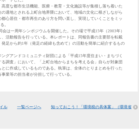
、高度な都市生活機能、医療・教育・文化施設等が集積し落ち着いた
住の適地とされる上町台地界隈において、地域の文化に根ざしながら
の都心居住・都市再生のあり方を問い直し、実現していくことをミッ
ある。
、同会は一周年シンポジウムを開催した。その場で平成15年（2003年）
し、活動報告を行っている。本レポートは、同報告書の主要部を転載
」発足から約1年（発足の経緯も含めて）の活動を簡単に紹介するもの
ジングアンドコミュニティ財団による「平成15年度住まい・まちづく
する調査」において、「上町台地からまちを考える会」自らが対象団
もとに作成しているものである。執筆は、全体のとりまとめを行った
各事業等の担当者が分担して行っている。
イル
一覧ページへ
知っておこう！「環境税の具体案」（環境省