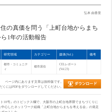
弘本 由香里
居住の真価を問う「上町台地からまち
ら1年の活動報告
研究領域
カテゴリー
媒体(Vol.)
備考
都市・コミュニテ
CELレポート
都市居住
ィ
(Vol.23)
ページ内にあります文章は抜粋版です。
だくにはPDFをダウンロードしてください。
ポート18号』のトピックス欄で、大阪市の上町台地界隈でまちづくりに
を中心したネットワーク組織「上町台地からまちを考える会」の発足
レポートした。