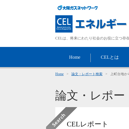
CELは、将来にわたり社会のお役に立つ存
Home
CELとは
Home
>
論文・レポート検索
>
上町台地か
論文・レポー
CELレポート