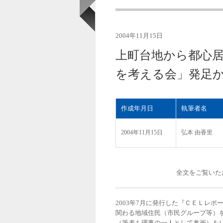
2004年11月15日
上町台地から都心
を考える会」発足か
作成年月日
執筆者名
2004年11月15日
弘本 由香里
全文をご覧いた
2003年7月に発行した『ＣＥＬレ
関わる地域住民（市民グループ等）
（筆者も理事の一人として参画）を