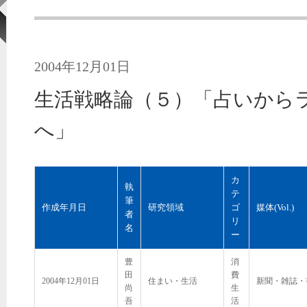
2004年12月01日
生活戦略論（５）「占いから
へ」
カ
執
テ
筆
作成年月日
研究領域
ゴ
媒体(Vol.)
者
リ
名
ー
豊
消
田
費
2004年12月01日
住まい・生活
新聞・雑誌・
尚
生
吾
活