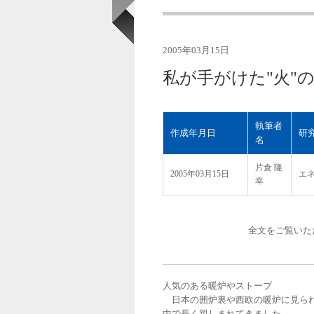
2005年03月15日
私が手がけた"火"
執筆者
作成年月日
研
名
片倉 隆
2005年03月15日
エ
幸
全文をご覧いた
人気のある暖炉やストーブ
日本の囲炉裏や西欧の暖炉に見られ
中で長く親しまれてきました。