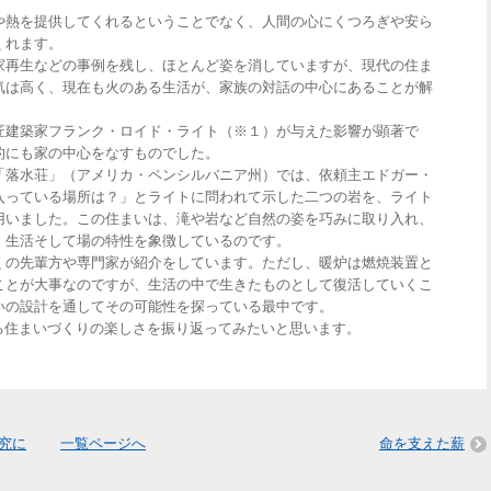
熱を提供してくれるということでなく、人間の心にくつろぎや安ら
くれます。
再生などの事例を残し、ほとんど姿を消していますが、現代の住ま
気は高く、現在も火のある生活が、家族の対話の中心にあることが解
建築家フランク・ロイド・ライト（※１）が与えた影響が顕著で
的にも家の中心をなすものでした。
落水荘」（アメリカ・ペンシルバニア州）では、依頼主エドガー・
入っている場所は？」とライトに問われて示した二つの岩を、ライト
用いました。この住まいは、滝や岩など自然の姿を巧みに取り入れ、
、生活そして場の特性を象徴しているのです。
の先輩方や専門家が紹介をしています。ただし、暖炉は燃焼装置と
ことが大事なのですが、生活の中で生きたものとして復活していくこ
いの設計を通してその可能性を探っている最中です。
る住まいづくりの楽しさを振り返ってみたいと思います。
究に
一覧ページへ
命を支えた薪