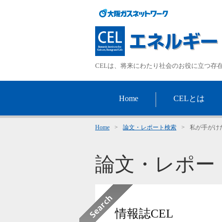
CELは、将来にわたり社会のお役に立つ存
Home
CELとは
Home
>
論文・レポート検索
>
私が手がけ
論文・レポー
情報誌CEL