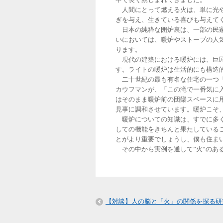
人間にとって燃える火は、単に光や
ぎを与え、生きている喜びも与えて
日本の純粋な囲炉裏は、一部の民家
いにおいては、暖炉やストーブの人
ります。
現代の建築における暖炉には、巨匠
す。ライトの暖炉は生活的にも構造
二十世紀の最も有名な住宅の一つ「
カウフマンが、「この滝で一番気に
はそのまま暖炉前の団欒スペースに
見事に調和させています。暖炉こそ
暖炉についての知識は、すでに多く
しての機能をきちんと果たしている
とがより重要でしょうし、僕も住ま
その中から実例を通して”火“のあ
【対談】人の脳と「火」の関係を探る研