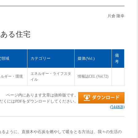
片倉 隆幸
のある住宅
備
究領域
カテゴリー
媒体(Vol.)
考
エネルギー・ライフスタ
ネルギー・環境
情報誌CEL (Vol.72)
イル
ページ内にあります文章は抜粋版です。
だくにはPDFをダウンロードしてください。
(544KB)
るように、直接木や石炭を燃やして暖をとる方法は、我々の生活の