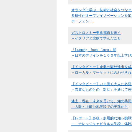
オランダに学ぶ、技術と社会をつなぐ
多様性がオープンイノベーションを加
ホーフェン］
ガストロノミー美食都市を歩く
－イタリアと北欧で学んだこと
「Learning from Japan」展
－日本のデザインを１００年以上学び
【インタビュー】企業の海外進出を成
－ローカル・マーケットに合わせきれ
【インタビュー】いま働く大人に必要
－異質なものとの「対話」を通じて外
過去・現在・未来を貫いて、知の共同
－大阪・上町台地界隈での実践から
【レポート】多様・多層的な知へ挑戦
－「ナレッジキャピタル大学校」体験