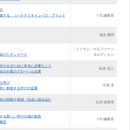
力
速する ［ハイテクキャンパス・アイント
CEL編集室
池永 寛明
ミリヤム・ゲルファー＝
続けたデンマーク
ヨルゲンセン
功させるために本当に必要なこと
松井 忠三
るのが真のグローバル企業
な学び
中原 淳
部と創造する学びの提案
化の回路を地域・社会に組み込む
弘本 由香里
する新しい学びの場の創造
CEL編集室
報告