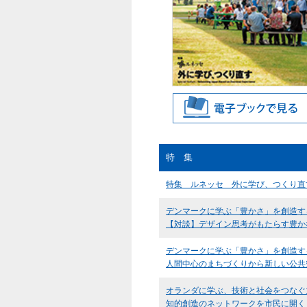
特 集
特集 ルネッセ 外に学び、つくり直
デンマークに学ぶ「豊かさ」を創造す
【対談】デザイン思考がもたらす豊かな
デンマークに学ぶ「豊かさ」を創造す
人間中心のまちづくりから新しい公共
オランダに学ぶ、技術と社会をつなぐ
知的創造のネットワークを市民に開く