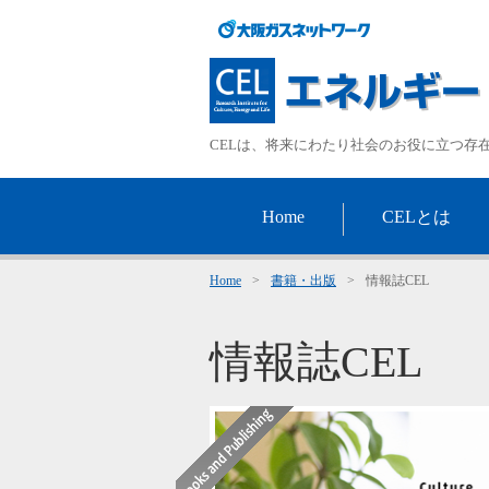
CELは、将来にわたり社会のお役に立つ存
Home
CELとは
Home
>
書籍・出版
>
情報誌CEL
情報誌CEL