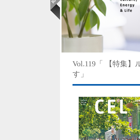
Vol.119「 【
す」