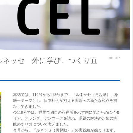
2018.07
特集】ルネッセ 外に学び、つくり直
本誌では、116号から118号まで、「ルネッセ（再起動）」を
統一テーマとし、日本社会が抱える問題への新たな視点を提
起してきました。
今119号では、世界で独自の存在感を示す国に学ぶためにイタ
リア、オランダ、デンマークを訪ね、課題の解決のための実
践のあり方について考えました。
今号から、「ルネッセ（再起動）」の実践編が始まります。