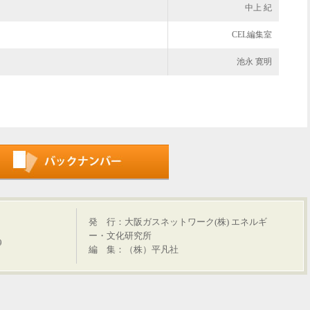
中上 紀
CEL編集室
池永 寛明
は
発 行：大阪ガスネットワーク(株) エネルギ
ー・文化研究所
9
編 集：（株）平凡社