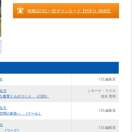
情報誌CEL一括ダウンロード【PDF11.38MB】
す
CEL編集室
る力
シモーナ・マスキ
教育とものづくり ［CIID］
池永 寛明
る力
CEL編集室
空間の創造へ ［ゲール］
力
CEL編集室
 ［ワーグ］