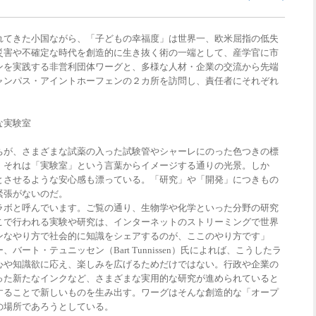
れてきた小国ながら、「子どもの幸福度」は世界一、欧米屈指の低失
災害や不確定な時代を創造的に生き抜く術の一端として、産学官に市
ンを実践する非営利団体ワーグと、多様な人材・企業の交流から先端
ャンパス・アイントホーフェンの２カ所を訪問し、責任者にそれぞれ
な実験室
ちが、さまざまな試薬の入った試験管やシャーレにのった色つきの標
、それは「実験室」という言葉からイメージする通りの光景。しか
とさせるような安心感も漂っている。「研究」や「開発」につきもの
緊張がないのだ。
ラボと呼んでいます。ご覧の通り、生物学や化学といった分野の研究
こで行われる実験や研究は、インターネットのストリーミングで世界
ンなやり方で社会的に知識をシェアするのが、ここのやり方です」
ート・テュニッセン（Bart Tunnissen）氏によれば、こうしたラ
心や知識欲に応え、楽しみを広げるためだけではない。行政や企業の
った新たなインクなど、さまざまな実用的な研究が進められていると
することで新しいものを生み出す。ワーグはそんな創造的な「オープ
の場所であろうとしている。