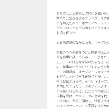
長年にわたる洪水との闘いを強いら
業率で安定感を誇るオランダ。その
民を加えた四位一体のイノベーショ
テクノロジーを生み出すハイテクキ
お話を伺った。
歴史的建築のなかにある、オープン
水色のゴム手袋をつけた白衣の人た
本を慎重に扱っている……。まさに
し、ここにはなぜか訪れた人をほっ
の、秘密めいたひりひりするような
「この部屋は、オープン・ウェット
を行うことができる施設ですが、こ
中に配信されます。そういうオープ
案内してくれたワーグのディレクター、バ
ボが使われるのは、ただ市民の探究
依頼を受け、バクテリアの色素を使
いうのだ。市民に開放し、情報共有
ンイノベーション」を実践するため