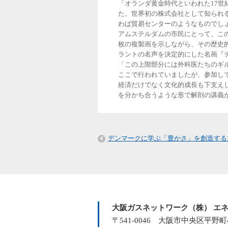
「オランダ黄金時代といわれた17世
た。世界初の株式会社として知られ
わば貿易センターのようなものでし
アムステルダムの市民にとって、こ
枚の複製画を示しながら、その歴史
ラントの名声を決定的にした名画『テ
「この上階部分には外科医たちのギ
ここで行われていましたが、参加し
経済だけでなく文化的成長も下支え
を分かち合うような形で解剖の講義
デンマークに学ぶ「豊かさ」を創造する
大阪ガスネットワーク（株） エネ
〒541-0046 大阪市中央区平野町