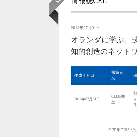
情報誌CEL
2018年07月01日
オランダに学ぶ、
知的創造のネット
執筆者
作成年月日
名
都
CEL編集
2018年07月01日
ィ
室
住
全文をご覧いた