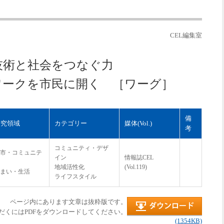
CEL編集室
技術と社会をつなぐ力
ワークを市民に開く ［ワーグ］
備
研究領域
カテゴリー
媒体(Vol.)
考
コミュニティ・デザ
市・コミュニテ
イン
情報誌CEL
地域活性化
(Vol.119)
まい・生活
ライフスタイル
ページ内にあります文章は抜粋版です。
だくにはPDFをダウンロードしてください。
(1354KB)