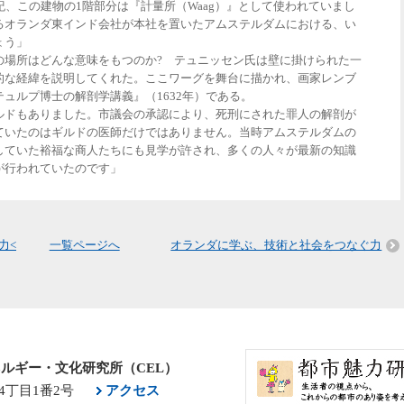
紀、この建物の1階部分は『計量所（Waag）』として使われていまし
るオランダ東インド会社が本社を置いたアムステルダムにおける、い
ょう」
の場所はどんな意味をもつのか? テュニッセン氏は壁に掛けられた一
的な経緯を説明してくれた。ここワーグを舞台に描かれ、画家レンブ
ュルプ博士の解剖学講義』（1632年）である。
ルドもありました。市議会の承認により、死刑にされた罪人の解剖が
ていたのはギルドの医師だけではありません。当時アムステルダムの
していた裕福な商人たちにも見学が許され、多くの人々が最新の知識
が行われていたのです」
力<
一覧ページへ
オランダに学ぶ、技術と社会をつなぐ力
ルギー・文化研究所（CEL）
4丁目1番2号
アクセス