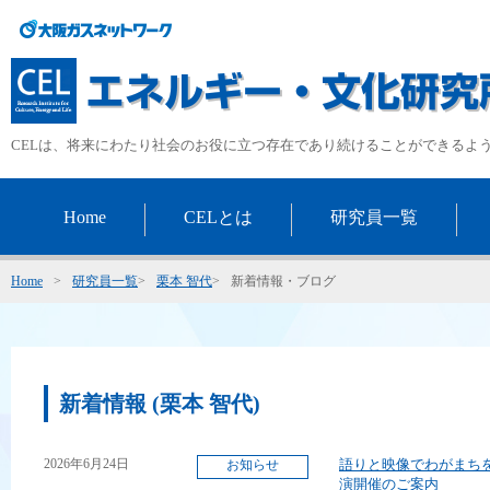
CELは、将来にわたり社会のお役に立つ存在であり続けることができるよ
Home
CELとは
研究員一覧
Home
>
研究員一覧
>
栗本 智代
>
新着情報・ブログ
新着情報 (栗本 智代)
2026年6月24日
語りと映像でわがまち
お知らせ
演開催のご案内