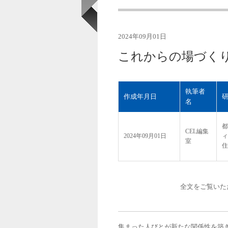
2024年09月01日
これからの場づくり
執筆者
作成年月日
名
都
CEL編集
2024年09月01日
ィ
室
住
全文をご覧いた
集まった人びとが新たな関係性を築