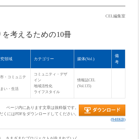
CEL編集室
を考えるための10冊
備
研究領域
カテゴリー
媒体(Vol.)
考
コミュニティ・デザ
市・コミュニテ
イン
情報誌CEL
地域活性化
(Vol.135)
まい・生活
ライフスタイル
ページ内にあります文章は抜粋版です。
だくにはPDFをダウンロードしてください。
(948KB)
き、さまざまなプロジェクトが生まれていく。