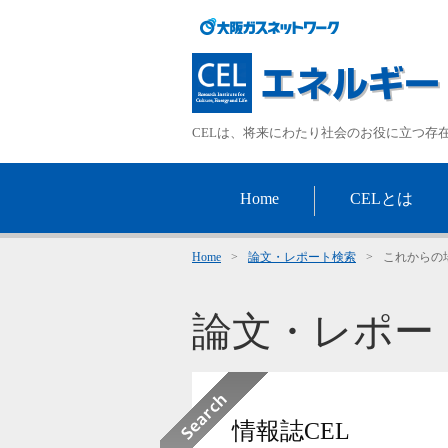
CELは、将来にわたり社会のお役に立つ存
Home
CELとは
Home
>
論文・レポート検索
>
これからの
論文・レポー
情報誌CEL