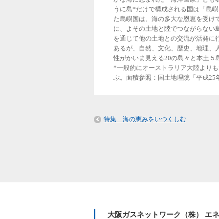
うに島*だけで構成される国は「島
た島嶼国は、海の多大な恩恵を受け
に、よその土地と陸でつながらない
を通じて他の土地との交流が活発に
あるが、自然、文化、歴史、地理、
性がかいま見える20の島々と本土５
*一般的にオーストラリア大陸より
ぶ。面積参照：国土地理院「平成25
特集 海の恵みをいつくしむ
大阪ガスネットワーク（株） エネ