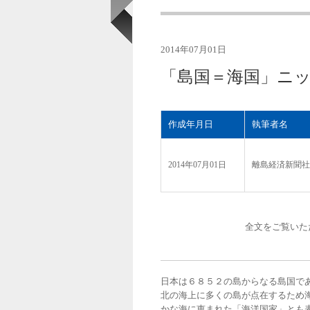
2014年07月01日
「島国＝海国」ニ
作成年月日
執筆者名
2014年07月01日
離島経済新聞社
全文をご覧いた
日本は６８５２の島からなる島国であ
北の海上に多くの島が点在するため
かな海に恵まれた「海洋国家」とも