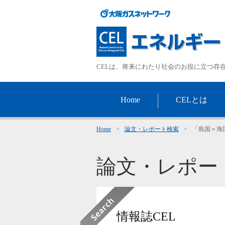
CELは、将来にわたり社会のお役に立つ存
Home
CELとは
Home
>
論文・レポート検索
>
「島国＝海
論文・レポー
情報誌CEL