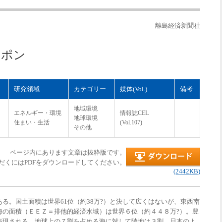
離島経済新聞社
ッポン
研究領域
カテゴリー
媒体(Vol.)
備考
地域環境
エネルギー・環境
情報誌CEL
地球環境
住まい・生活
(Vol.107)
その他
ページ内にあります文章は抜粋版です。
だくにはPDFをダウンロードしてください。
(2442KB)
る。国土面積は世界61位（約38万?）と決して広くはないが、東西南
海の面積（ＥＥＺ＝排他的経済水域）は世界６位（約４４８万?）。豊
表現される。地球上の７割を占める海に対して陸地は３割。日本のよ