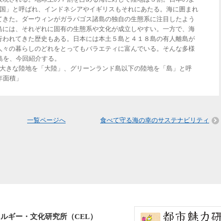
嶼国」と呼ばれ、インドネシアやイギリスもそれにあたる。海に囲まれ
てきた。ダーウィンがガラパゴス諸島の独自の生態系に注目したよう
島には、それぞれに固有の生態系や文化が成立しやすい。一方で、海
行われてきた歴史もある。日本には本土５島と４１８島の有人離島が
人々の暮らしのどれをとってもバラエティに富んでいる。そんな多様
島を、今回紹介する。
も大きな陸地を「大陸」、グリーンランド島以下の陸地を「島」と呼
年面積」
一覧ページへ
食べて守る海の幸のサステナビリティ
ルギー・文化研究所（CEL）