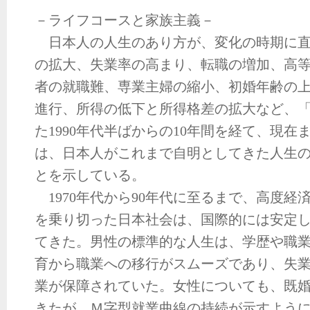
－ライフコースと家族主義－
日本人の人生のあり方が、変化の時期に直
の拡大、失業率の高まり、転職の増加、高
者の就職難、専業主婦の縮小、初婚年齢の
進行、所得の低下と所得格差の拡大など、「
た1990年代半ばからの10年間を経て、現
は、日本人がこれまで自明としてきた人生
とを示している。
1970年代から90年代に至るまで、高度経
を乗り切った日本社会は、国際的には安定
てきた。男性の標準的な人生は、学歴や職
育から職業への移行がスムーズであり、失
業が保障されていた。女性についても、既
きたが、Ｍ字型就業曲線の持続が示すよう