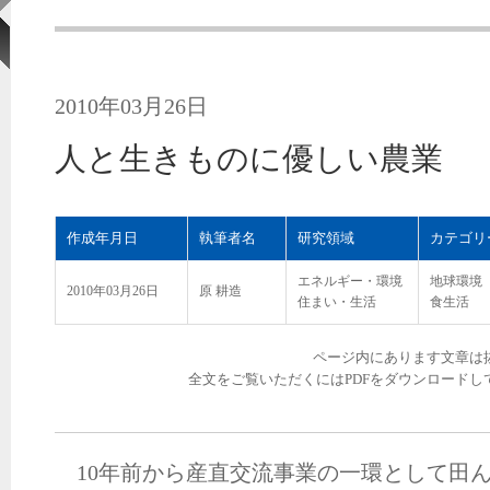
2010年03月26日
人と生きものに優しい農業
作成年月日
執筆者名
研究領域
カテゴリ
エネルギー・環境
地球環境
2010年03月26日
原 耕造
住まい・生活
食生活
ページ内にあります文章は
全文をご覧いただくにはPDFをダウンロードし
10年前から産直交流事業の一環として田