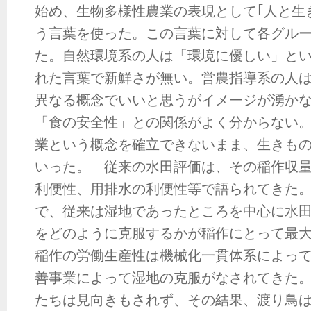
始め、生物多様性農業の表現として｢人と生
う言葉を使った。この言葉に対して各グル
た。自然環境系の人は「環境に優しい」と
れた言葉で新鮮さが無い。営農指導系の人
異なる概念でいいと思うがイメージが湧か
「食の安全性」との関係がよく分からない
業という概念を確立できないまま、生きも
いった。 従来の水田評価は、その稲作収
利便性、用排水の利便性等で語られてきた
で、従来は湿地であったところを中心に水
をどのように克服するかが稲作にとって最
稲作の労働生産性は機械化一貫体系によっ
善事業によって湿地の克服がなされてきた
たちは見向きもされず、その結果、渡り鳥