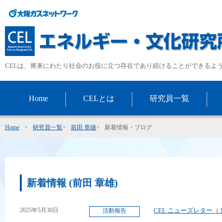
CELは、将来にわたり社会のお役に立つ存在であり続けることができるよ
Home
CELとは
研究員一覧
Home
>
研究員一覧
>
前田 章雄
>
新着情報・ブログ
新着情報 (前田 章雄)
2025年5月30日
CEL ニューズレター
活動報告