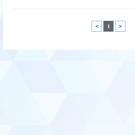
＜
1
＞