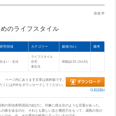
赤池 学
ためのライフスタイル
研究領域
カテゴリー
媒体(Vol.)
備考
ライフスタイル
住まい・生活
住宅
情報誌CEL (Vol.92)
食生活
ページ内にあります文章は抜粋版です。
だくにはPDFをダウンロードしてください。
(1,831Kb)
初の所信表明演説の結びに、印象に残る次のような言葉があった。
の路を辿るのか、それとも新しい志と構想力をもって、成熟の先の
いくのか。今、その選択の岐路に立っているのです」