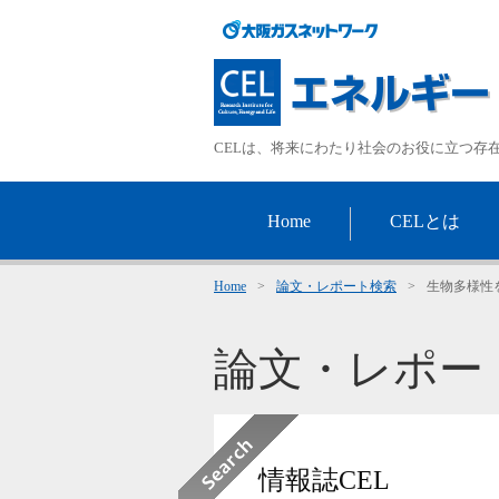
CELは、将来にわたり社会のお役に立つ存
Home
CELとは
Home
>
論文・レポート検索
>
生物多様性
論文・レポー
情報誌CEL