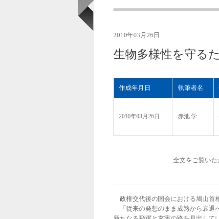
2010年03月26日
生物多様性を守る
作成年月日
執筆者名
2010年03月26日
赤池 学
全文をご覧いた
政権交代後の国会における鳩山首相
「従来の発想のまま成熟から衰退へ
新たなる飛躍と充実の路を見出して