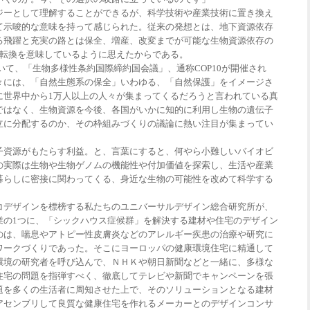
ーとして理解することができるが、科学技術や産業技術に置き換え
て示唆的な意味を持って感じられた。従来の発想とは、地下資源依存
る飛躍と充実の路とは保全、増産、改変までが可能な生物資源依存の
の転換を意味しているように思えたからである。
おいて、「生物多様性条約国際締約国会議」、通称COP10が開催され
々には、「自然生態系の保全」いわゆる、「自然保護」をイメージさ
0に世界中から1万人以上の人々が集まってくるだろうと言われている真
ではなく、生物資源を今後、各国がいかに知的に利用し生物の遺伝子
立に分配するのか、その枠組みづくりの議論に熱い注目が集まってい
資源がもたらす利益。と、言葉にすると、何やら小難しいバイオビ
の実際は生物や生物ゲノムの機能性や付加価値を探索し、生活や産業
暮らしに密接に関わってくる、身近な生物の可能性を改めて科学する
デザインを標榜する私たちのユニバーサルデザイン総合研究所が、
業の1つに、「シックハウス症候群」を解決する建材や住宅のデザイン
のは、喘息やアトピー性皮膚炎などのアレルギー疾患の治療や研究に
ワークづくりであった。そこにヨーロッパの健康環境住宅に精通して
環境の研究者を呼び込んで、ＮＨＫや朝日新聞などと一緒に、多様な
住宅の問題を指弾すべく、徹底してテレビや新聞でキャンペーンを張
題を多くの生活者に周知させた上で、そのソリューションとなる建材
アセンブリして良質な健康住宅を作れるメーカーとのデザインコンサ