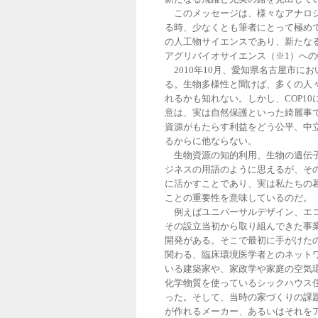
このメッセージは、様々なアナロジ
る時、少なくとも筆者にとって極め
の人工物サイエンスであり、新たな
アグリバイオサイエンス（※1）へ
2010年10月、愛知県名古屋市に
る。生物多様性と聞けば、多くの人
れるかも知れない。しかし、COP1
意は、実は自然保護といった綺麗事
資源がもたらす利益をどう公平、中
るからに他ならない。
生物資源の知的利用、生物の遺伝子
ジネスの用語のように思えるが、そ
に活かすことであり、実は私たちの
ことの重要性を意味しているのだ。
例えばユニバーサルデザイン、エコ
その設立当初から取り組んできた事
開発がある。そこで最初に手がけた
関わる、臨床環境医学者とのネット
いる建築家や、家政学や家庭の空気
化学物質を使っているシックハウス
った。そして、当時の家づくりの課
が作れるメーカー、あるいはそれを