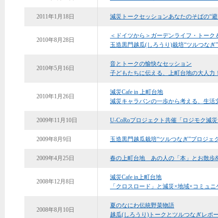
2011年1月18日
減災トークセッションあなたのそばの“避
＜ドイツから＞ガーデンライフ・トーク
2010年8月28日
玉造黒門越瓜(しろうり)栽培“ツルつなぎ
音とトークの愉快なセッション
2010年5月16日
子どもたちに伝える、上町台地の大人力
減災Cafe in 上町台地
2010年1月26日
減災キャラバンの一歩から考える、生活
2009年11月10日
U-CoRoプロジェクト共催「ロジモク
2009年8月9日
玉造黒門越瓜栽培“ツルつなぎ”プロジェ
2009年4月25日
春の上町台地 あの人の「本」とお散歩
減災Cafe in上町台地
2008年12月8日
「クロスロード」と減災×地域×コミュニ
夏のなにわ伝統野菜物語
2008年8月10日
越瓜(しろうり)トークとツルつなぎレポ