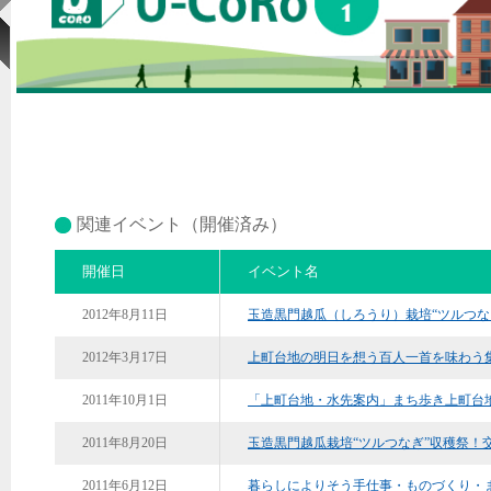
関連イベント（開催済み）
開催日
イベント名
2012年8月11日
玉造黒門越瓜（しろうり）栽培“ツルつな
2012年3月17日
上町台地の明日を想う百人一首を味わう
2011年10月1日
「上町台地・水先案内」まち歩き上町台
2011年8月20日
玉造黒門越瓜栽培“ツルつなぎ”収穫祭！
2011年6月12日
暮らしによりそう手仕事・ものづくり・