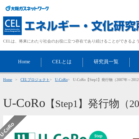
CELは、将来にわたり社会のお役に立つ存在であり続けることができるよ
Home
CELとは
研究員一覧
Home
>
CELプロジェクト
>
U-CoRo
>
U-CoRo【Step1】発行物（2007年～201
U-CoRo
発行物
【Step1】
（2