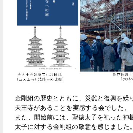
金
剛組の歴史とともに、災難と復興を繰
天
王
寺
が
あ
る
こ
とを実感する会でした。
また、開始前には、
聖徳太子を祀った神
太子に対する
金剛組の敬意を感じました