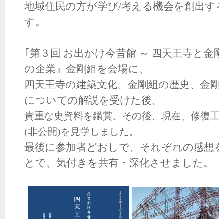
地域住民の方が学び/考える機会を創出
す。
｢第３回 お出かけ今昔館 ～ 四天王寺と
金
の
企
業
』金剛組を会場に、
四天王寺の建築文化、金剛組の歴史、金
についての解説を受けた後、
貴重な史資料を鑑賞、その後、現在、修復工
(非公開)を見学しました。
最後に
参加者
どおしで
、それぞれの感想
とで、
気付きを共有・深化させました。