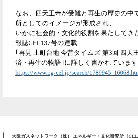
なお、四天王寺が受難と再生の歴史の中
所としてのイメージが形成され、
いかに社会的・文化的役割を果たしてき
報誌CEL137号の連載
｢
再
見
上
町
台
地
今
昔
タ
イ
ム
ズ
第
3
回
四
天
済
・
再
生
の
物
語
｣
に
詳
し
く
書
か
れ
て
い
ま
https://www.og-cel.jp/search/1789945_16068.ht
大阪ガスネットワーク（株） エネルギー・文化研究所（CE