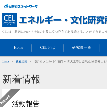
CELは、将来にわたり社会のお役に立つ存在であり続けることができるよ
Home
CELとは
研究員一覧
Home
>
新着情報
>
｢第3回 お出かけ今昔館 ～ 四天王寺と金剛組｣を開催しま
新着情報
活動報告