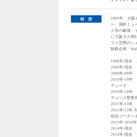
1993年、
ー、扇町ミュ
ク等の劇場・
に大阪ガス帰
フェ空間のシェア
観察企画「Wal
1998年-現
2000年-現在 
2008年‐0
2010年-19年
デュース
2010年-14
デュース塾塾
2011年‐1
2011年-1
統括コーディ
2013年-2
2014年-現在 
2016年-現