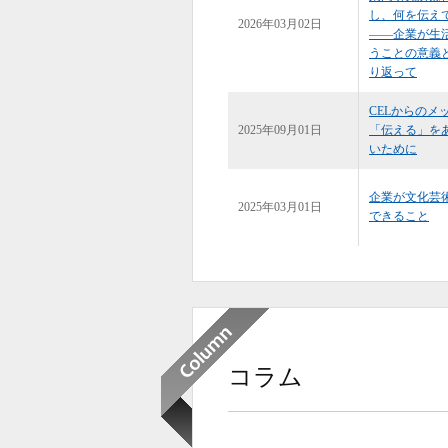
し、何を伝え
2026年03月02日
――企業が生
うことの意義
り返って
CELからのメ
2025年09月01日
「伝える」を
いために
企業が文化芸
2025年03月01日
できること
コラム