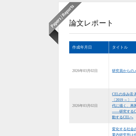
論文レポート
作成年月日
タイトル
2026年03月02日
研究員からの
CELの歩み④
〔2019 ～〕
2026年03月02日
代に描く、再
――研究するC
動するCELへ
変化する社会
業内研究所は