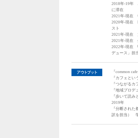
2018年-1
に滞在
2021年-現在
2020年-現
スト
2021年-現
2021年-現
2022年-現
デュース」担
『common 
『カフェとい
『つながるカ
『地域プロデュ
『歩いて読み
2019年
『分断された
訳を担当） 学