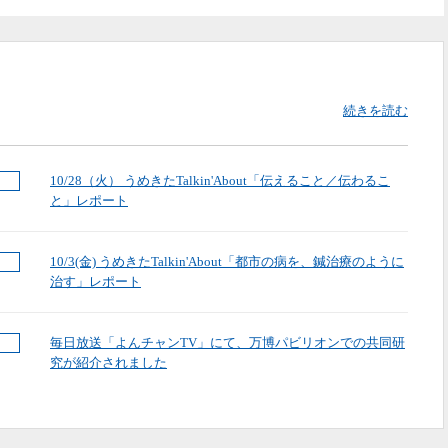
続きを読む
10/28（火） うめきたTalkin'About「伝えること／伝わるこ
と」レポート
10/3(金) うめきたTalkin'About「都市の病を、鍼治療のように
治す」レポート
毎日放送「よんチャンTV」にて、万博パビリオンでの共同研
究が紹介されました