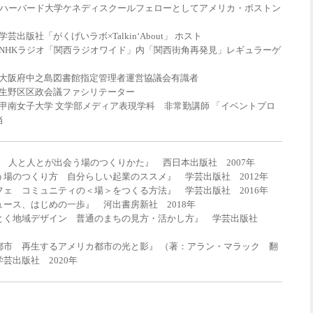
9年 ハーバード大学ケネディスクールフェローとしてアメリカ・ボストン
 学芸出版社「がくげいラボ×Talkin‘About」 ホスト
在 NHKラジオ「関西ラジオワイド」内「関西街角再発見」レギュラーゲ
在 大阪府中之島図書館指定管理者運営協議会有識者
在 生野区区政会議ファシリテーター
在 甲南女子大学 文学部メディア表現学科 非常勤講師 「イベントプロ
当
cafe 人と人とが出会う場のつくりかた』 西日本出版社 2007年
う場のつくり方 自分らしい起業のススメ』 学芸出版社 2012年
フェ コミュニティの＜場＞をつくる方法』 学芸出版社 2016年
ース、はじめの一歩』 河出書房新社 2018年
とく地域デザイン 普通のまちの見方・活かし方』 学芸出版社
都市 再生するアメリカ都市の光と影』 （著：アラン・マラック 翻
芸出版社 2020年