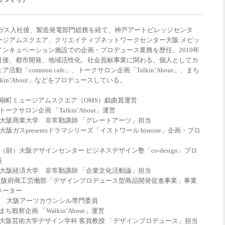
大阪ガス入社後、製造発電部門総務を経て、神戸アートビレッジセンタ
ージアムスクエア、クリエイティブネットワークセンター大阪 メビッ
インキュベーション施設での企画・プロデュース業務を歴任。2010年
社後、都市開発、地域活性化、社会貢献事業に関わる。個人としてカ
活動「common cafe」、トークサロン企画「Talkin’About」、まち
kin’About」などをプロデュースしている。
在 扇町ミュージアムスクエア（OMS）戯曲賞運営
トークサロン企画 「Talkin‘About」運営
9年 大阪商業大学 非常勤講師 「グレートアーツ」担当
 大阪ガスpresentsドラマシリーズ「イストワール histoire」企画・プロ
年 （財）大阪デザインセンター ビジネスデザイン塾「co-design」プロ
長
3年 大阪経済大学 非常勤講師 「企業文化活動論」担当
3年 大阪府商工労働部「デザインプロデュース型商品開発促進事業」事業
ネーター
018年 大阪アーツカウンシル専門委員
まち観察企画 「Walkin‘About」運営
在 大阪芸術大学デザイン学科 客員教授 「デザインプロデュース」担当