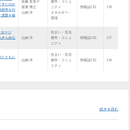
佐藤 友美子
都市・コミュ
てきたのか
冨尾 博之
ニティ
情報誌CEL
138
活研究を行
山納 洋
エネルギー・
と課題を振
環境
ッセージ
住まい・生活
あきらめな
山納 洋
都市・コミュ
情報誌CEL
137
ニティ
住まい・生活
術とともに
山納 洋
都市・コミュ
情報誌CEL
136
ニティ
続きを読む