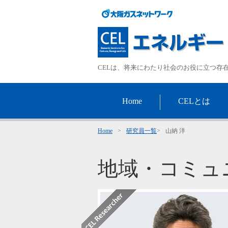
CELは、将来にわたり社会のお役に立つ存
Home
CELとは
Home
>
研究員一覧
>
山納 洋
地域・コミュ