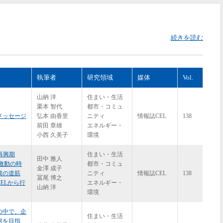
続きを読む
執筆者
研究領域
媒体
Vol.
山納 洋
住まい・生活
栗本 智代
都市・コミュ
メッセージ
弘本 由香里
ニティ
情報誌CEL
138
前田 章雄
エネルギー・
小西 久美子
環境
 再興期
住まい・生活
田中 雅人
 激動の時
都市・コミュ
金澤 成子
興の道筋
ニティ
情報誌CEL
138
冨尾 博之
ELから行
エネルギー・
山納 洋
環境
の中で、企
住まい・生活
何を目指