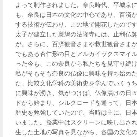
よって制作されました。奈良時代、平城京
も、奈良は日本の文化の中心であり、百済
する技術が伝わり、この地で開花したので
太子が建立した斑鳩の法隆寺には、止利仏
が。さらに、百済観音さまや救世観音さま
でもある杏仁形の目とアルカイックスマイルを
った今も、この奈良から私たちを見守り続
私がそもそも奈良の仏像に興味を持ち始め
た。比較文化学科の美術史を学んでいくう
に興味が湧き、気がつけば、仏像漬けの日
ドから始まり、シルクロードを通って、日
歴史を勉強していたので、当時は主に、日
いました。授業中はスクリーンに映し出さ
生した土地の写真を見ながら、各国の文化