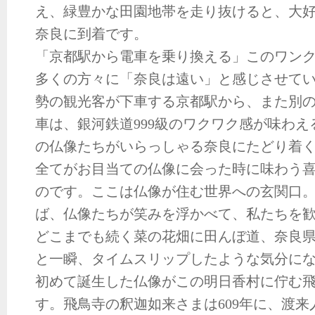
え、緑豊かな田園地帯を走り抜けると、大
奈良に到着です。
「京都駅から電車を乗り換える」このワン
多くの方々に「奈良は遠い」と感じさせて
勢の観光客が下車する京都駅から、また別
車は、銀河鉄道999級のワクワク感が味わえ
の仏像たちがいらっしゃる奈良にたどり着
全てがお目当ての仏像に会った時に味わう
のです。ここは仏像が住む世界への玄関口
ば、仏像たちが笑みを浮かべて、私たちを
どこまでも続く菜の花畑に田んぼ道、奈良
と一瞬、タイムスリップしたような気分に
初めて誕生した仏像がこの明日香村に佇む
す。飛鳥寺の釈迦如来さまは609年に、渡