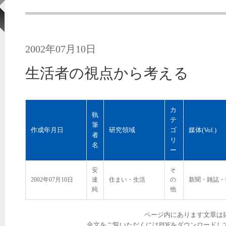
2002年07月10日
生活者の視点から考える
カ
執
テ
筆
作成年月日
研究領域
ゴ
媒体(Vol.)
者
リ
名
ー
安
そ
2002年07月10日
達
住まい・生活
の
新聞・雑誌・
純
他
ページ内にあります文章は
全文をご覧いただくにはPDFをダウンロードし