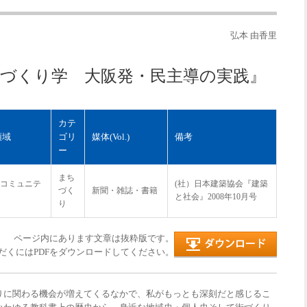
弘本 由香里
街づくり学 大阪発・民主導の実践』
カテ
領域
ゴリ
媒体(Vol.)
備考
ー
まち
コミュニテ
(社）日本建築協会『建築
づく
新聞・雑誌・書籍
と社会』2008年10月号
り
ページ内にあります文章は抜粋版です。
だくにはPDFをダウンロードしてください。
りに関わる機会が増えてくるなかで、私がもっとも深刻だと感じるこ