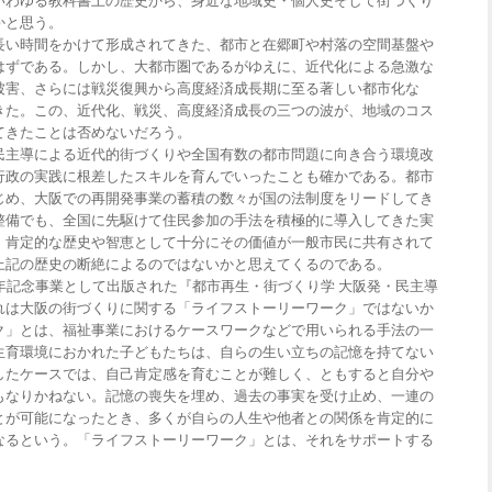
いわゆる教科書上の歴史から、身近な地域史・個人史そして街づくり
かと思う。
長い時間をかけて形成されてきた、都市と在郷町や村落の空間基盤や
はずである。しかし、大都市圏であるがゆえに、近代化による急激な
被害、さらには戦災復興から高度経済成長期に至る著しい都市化な
きた。この、近代化、戦災、高度経済成長の三つの波が、地域のコス
てきたことは否めないだろう。
民主導による近代的街づくりや全国有数の都市問題に向き合う環境改
行政の実践に根差したスキルを育んでいったことも確かである。都市
じめ、大阪での再開発事業の蓄積の数々が国の法制度をリードしてき
整備でも、全国に先駆けて住民参加の手法を積極的に導入してきた実
、肯定的な歴史や智恵として十分にその価値が一般市民に共有されて
上記の歴史の断絶によるのではないかと思えてくるのである。
年記念事業として出版された『都市再生・街づくり学 大阪発・民主導
れは大阪の街づくりに関する「ライフストーリーワーク」ではないか
ク」とは、福祉事業におけるケースワークなどで用いられる手法の一
生育環境におかれた子どもたちは、自らの生い立ちの記憶を持てない
したケースでは、自己肯定感を育むことが難しく、ともすると自分や
もなりかねない。記憶の喪失を埋め、過去の事実を受け止め、一連の
とが可能になったとき、多くが自らの人生や他者との関係を肯定的に
なるという。「ライフストーリーワーク」とは、それをサポートする