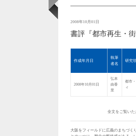
2008年10月01日
書評『都市再生・
執筆
作成年月日
研究
者名
弘本
都市・
2008年10月01日
由香
ィ
里
全文をご覧いた
大阪をフィールドに広義のまちづく