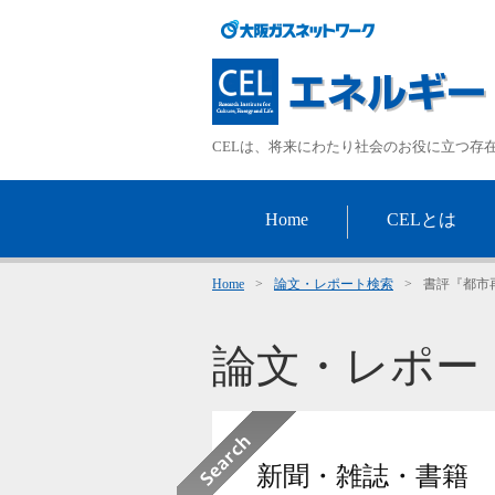
CELは、将来にわたり社会のお役に立つ存
Home
CELとは
Home
>
論文・レポート検索
>
書評『都市
論文・レポー
新聞・雑誌・書籍