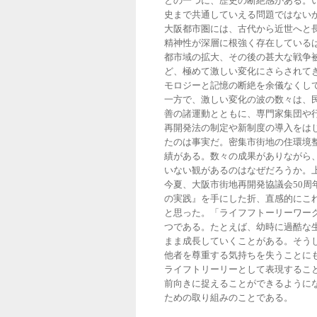
との一つに、歴史の断絶感がある。
史まで共通していえる問題ではない
大阪都市圏には、古代から近世へと
精神性が深層に根強く存在している
都市域の拡大、その後の甚大な戦争
ど、極めて激しい変化にさらされて
モロジーと記憶の断絶を余儀なくし
一方で、激しい変化の波の数々は、
善の諸運動とともに、専門家集団や
再開発法の制定や新制度の導入をは
たのは事実だ。密集市街地の住環境
績がある。数々の成果がありながら
いない観があるのはなぜだろうか。
今夏、大阪市街地再開発協議会50周
の実践』を手にした折、直感的にこ
と思った。「ライフフトーリーワー
つである。たとえば、幼時に過酷な
まま成長していくことがある。そう
他者を尊重する気持ちを失うことに
ライフトリーリーとして表現するこ
前向きに捉えることができるように
ための取り組みのことである。