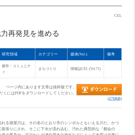
CEL
魅力再発見を進める
研究領域
カテゴリー
媒体(Vol.)
備考
都市・コミュニテ
まちづくり
情報誌CEL (Vol.71)
ィ
ページ内にあります文章は抜粋版です。
だくにはPDFをダウンロードしてください。
(276KB)
れる寝屋川は、その名のとおり市のシンボルともいえる川だ。かつ
三面張りにされ、そこに下水が流れ込む、汚れた典型的な『都会の
水道の普及や、淀川からの浄化用水の放出などによって水質は次第に