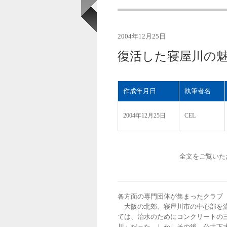
2004年12月25日
復活した寝屋川の
作成年月日
執筆者名
2004年12月25日
CEL
全文をご覧いた
各方面の専門団体が集まったクラブ
大阪の北郊、寝屋川市の中心部を流
ては、治水のためにコンクリートの
川』だった。しかしその後、公共下