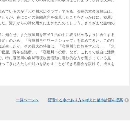
めているのが「ねや川水辺クラブ」である。会長の本多政雄氏は、
ひとりが、春にコイの集団産卵を発見したことをきっかけに、寝屋川
した。淀川からの浄化用水にまぎれたのでしょう、さまざまな生物の
に知らせ、また寝屋川を市民生活の中に取り込めるように再生する
策定」のため、「寝屋川再生ワークショップ」を進めてきた。このワ
は誕生したが、その最大の特徴は、「寝屋川市自然を学ぶ会」、「水
「寝屋川青年会議所」、「寝屋川市役所」など、これまで独自に活動
で、特に寝屋川の自然環境改善活動に意欲的な方が集まっている点
行ってきた人たちの能力を活かすことができる部会を設けて、成果を
一覧ページへ
循環する水のあり方を考えた都市計画を提案