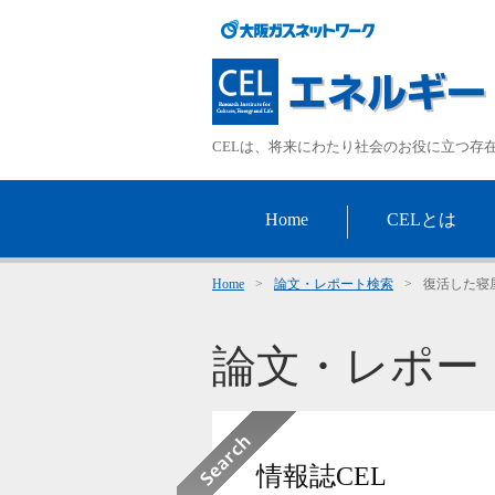
CELは、将来にわたり社会のお役に立つ存
Home
CELとは
Home
>
論文・レポート検索
>
復活した寝
論文・レポー
情報誌CEL