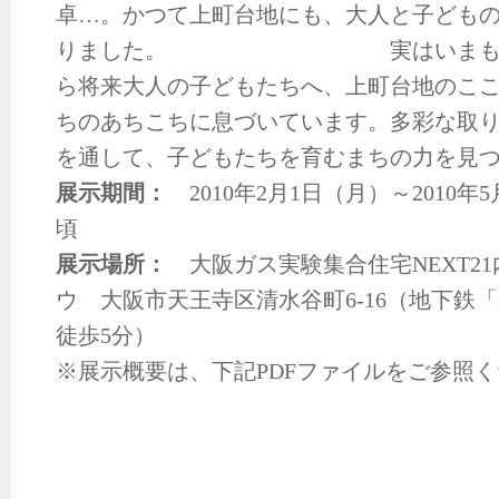
卓…。かつて上町台地にも、大人と子ども
りました。 実はいまも、昔子
ら将来大人の子どもたちへ、上町台地のこ
ちのあちこちに息づいています。多彩な取
を通して、子どもたちを育むまちの力を見
展示期間：
2010
年
2
月
1
日（月）～
2010
年
5
頃
展示場所：
大阪ガス実験集合住宅
NEXT21
ウ
大阪市天王寺区清水谷町6-16（地下鉄
徒歩5分）
※展示概要は、下記PDFファイルをご参照