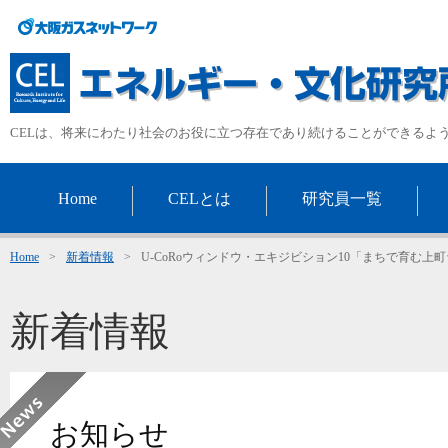
CELは、将来にわたり社会のお役に立つ存在であり続けることができるよ
Home
CELとは
研究員一覧
Home
>
新着情報
>
U-CoRoウィンドウ・エキジビション10「まちで育む上
新着情報
お知らせ