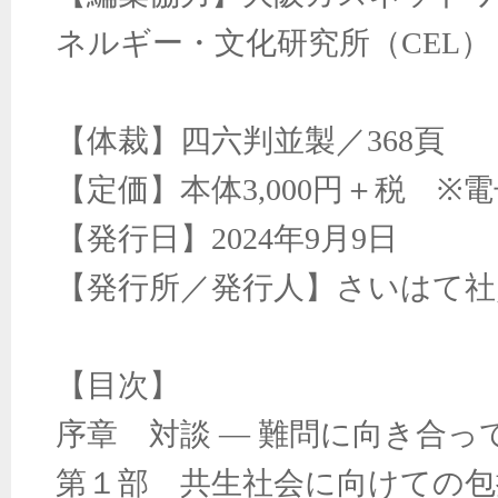
ネルギー・文化研究所（
CEL
）
【体裁】四六判並製／
368
頁
【定価】本体
3,000
円＋税
※
電
【発行日】
2024
年
9
月
9
日
【発行所／発行人】さいはて
【目次】
序章 対談
―
難問に向き合っ
第１部 共生社会に向けての包