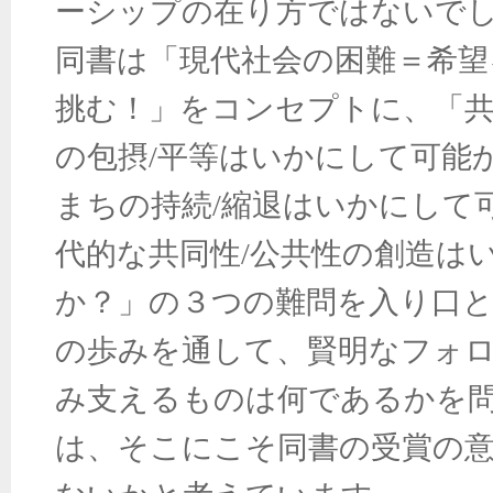
ーシップの在り方ではないで
同書は「現代社会の困難＝希望
挑む！」をコンセプトに、「
の包摂
/
平等はいかにして可能
まちの持続
/
縮退はいかにして
代的な共同性
/
公共性の創造は
か？」の３つの難問を入り口
の歩みを通して、賢明なフォ
み支えるものは何であるかを
は、そこにこそ同書の受賞の