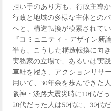
担い手のあり方も、行政主導か
行政と地域の多様な主体との
へと、構造転換が模索されて
『コミュニティ・デザイン新
半も、こうした構造転換に向き
実務家の立場で、あるいは実践
草鞋を履き、アクションリサ
用いて、
30
年余を歩んできた
阪神・淡路大震災時に
10
代だっ
20
代だった人は
50
代に、
30
代