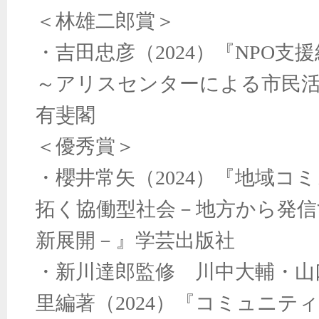
＜林雄二郎賞＞
・吉田忠彦（2024）『NPO支
～アリスセンターによる市民
有斐閣
＜優秀賞＞
・櫻井常矢（2024）『地域コ
拓く協働型社会－地方から発信
新展開－』学芸出版社
・新川達郎監修 川中大輔・山
里編著（2024）『コミュニテ