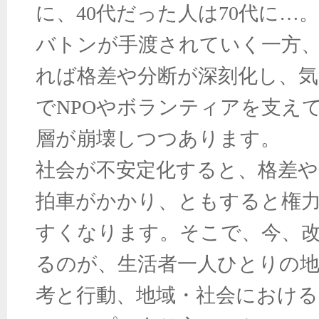
に、
40
代だった人は
70
代に…
バトンが手渡されていく一方
れば格差や分断が深刻化し、
で
NPO
やボランティアを支え
層が崩壊しつつあります。
社会が不安定化すると、格差
拍車がかかり、ともすると権
すくなります。そこで、今、
るのが、生活者一人ひとりの
考と行動、地域・社会におけ