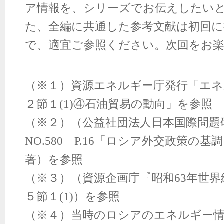
ア情報を、シリーズでお伝えしたい
た、全編に共通した参考文献は初回
で、適宜ご参照ください。次回をお
（※１）資源エネルギー庁発行「エネ
２節１
(1)
④石油貿易の動向」を参照
（※２）（公益社団法人日本国際問題
NO.580
P.16
「ロシア外交政策の基調
著）を参照
（※３）（資源企画庁『昭和
63
年世界
５節１
(1)
）を参照
（※４）当時のロシアのエネルギー情