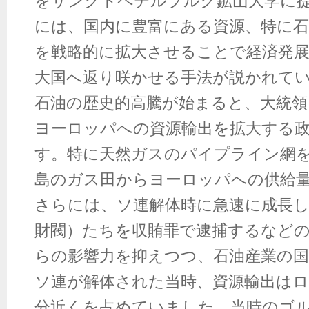
をサンクトペテルブルク鉱山大学に
には、国内に豊富にある資源、特に
を戦略的に拡大させることで経済発
大国へ返り咲かせる手法が説かれて
石油の歴史的高騰が始まると、大統
ヨーロッパへの資源輸出を拡大する
す。特に天然ガスのパイプライン網
島のガス田からヨーロッパへの供給
さらには、ソ連解体時に急速に成長
財閥）たちを収賄罪で逮捕するなど
らの影響力を抑えつつ、石油産業の
ソ連が解体された当時、資源輸出は
分近くを占めていました。当時のゴ