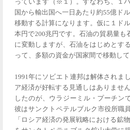
っています（※１）。すなわち、１バ
国から輸出国へ一日あたり約55億ド
移動する計算になります。仮に１ドル
本円で200兆円です。石油の貿易量
に変動しますが、石油をはじめとす
って、多額の資金が国家間で移動し
1991
年にソビエト連邦は解体されま
ア経済が好転する見通しはありませ
したのが、ウラジーミル・プーチン
彼はサンクトペテルブルク市役所職員だ
「ロシア経済の発展戦略における鉱