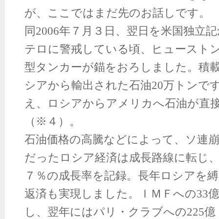
が、ここではまだ先のお話しです。
同2006年７月３日、翌日を米国独立
テロに警戒している頃、ヒュースト
型タンカーが錨をおろしました。積
シアから輸出された石油20万トンで
え、ロシアからアメリカへ石油が直
（※４）。
石油価格の高騰などによって、ソ連
だったロシア経済は成長路線に転じ、2
７％の成長率を記録。長年ロシアを
返済も実現しました。ＩＭＦへの33
し、翌年にはパリ・クラブへの225