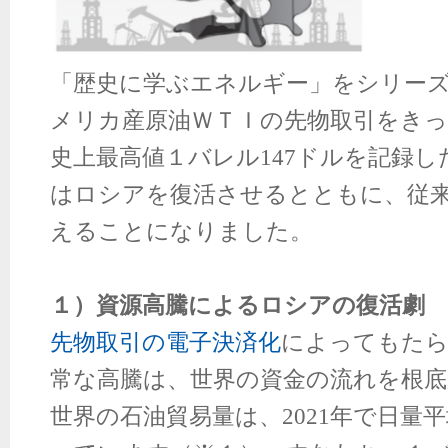
「歴史に学ぶエネルギー」をシリー
メリカ産原油ＷＴＩの先物取引をきっか
史上最高値１バレル147ドルを記録し
はロシアを復活させるとともに、従
えることになりました。
１）資源高騰によるロシアの復活劇
先物取引の電子決済化
によってもたら
常な高騰は、世界の資金の流れを根
世界の石油貿易量は、2021年で日量平均