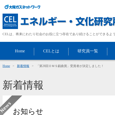
CELは、将来にわたり社会のお役に立つ存在であり続けることができるよ
Home
CELとは
研究員一覧
Home
>
新着情報
>
「第28回ＯＭＳ戯曲賞」受賞者が決定しました！
新着情報
お知らせ