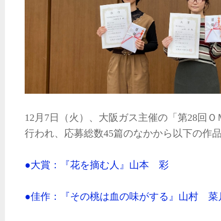
12月7日（火）、大阪ガス主催の「第28回
行われ、応募総数45篇のなかから以下の作
●大賞：『花を摘む人』山本 彩
●佳作：『その桃は血の味がする』山村 菜