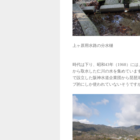
上ヶ原用水路の分水樋
時代は下り、昭和
43
年（
1968
）には
から取水した仁川の水を集めていま
で設立した阪神水道企業団から琵琶
ブ的にしか使われていないそうです