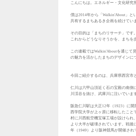
こんにちは。エネルギー・文化研究
僕は2014年から「Walkin'Ab
共有するまちあるき企画を続けてい
その目的は「まちのリサーチ」です
これからどうなりそうかを、まちを
この連載ではWalkin'About
の魅力を活かしたまちのデザインに
今回ご紹介するのは、兵庫県西宮市
仁川は六甲山頂近く石の宝殿の南側
川渓谷を抜け、武庫川に注いでいま
阪急仁川駅は大正12年（1923）に
西学院大学が上ヶ原に移転したことで
村に川西航空機宝塚工場が設けられ、
より大半が破壊されています。戦後
年（1949）より阪神競馬が開催され