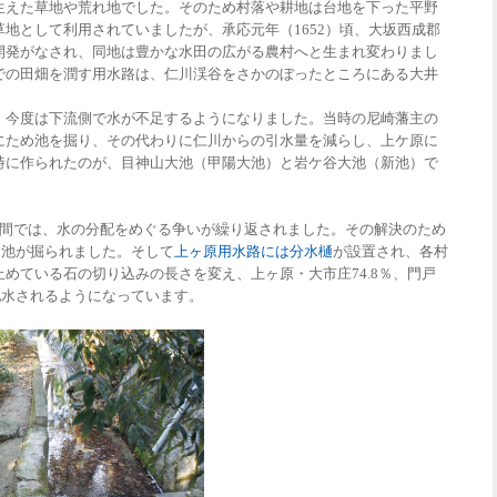
生えた草地や荒れ地でした。そのため村落や耕地は台地を下った平野
地として利用されていましたが、承応元年（1652）頃、大坂西成郡
開発がなされ、同地は豊かな水田の広がる農村へと生まれ変わりまし
での田畑を潤す用水路は、仁川渓谷をさかのぼったところにある大井
、今度は下流側で水が不足するようになりました。当時の尼崎藩主の
にため池を掘り、その代わりに仁川からの引水量を減らし、上ケ原に
時に作られたのが、目神山大池（甲陽大池）と岩ケ谷大池（新池）で
の間では、水の分配をめぐる争いが繰り返されました。その解決のため
五ヶ池が掘られました。そして
上ヶ原用水路には分水樋
が設置され、各村
めている石の切り込みの長さを変え、上ヶ原・大市庄74.8％、門戸
水が配水されるようになっています。