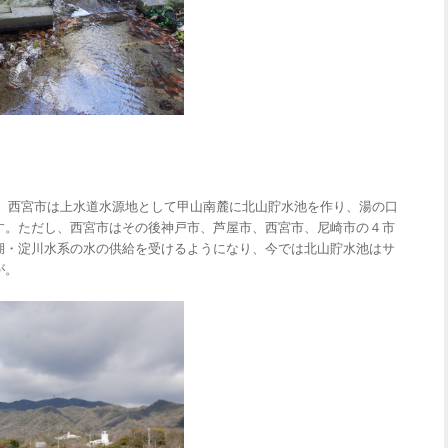
、西宮市は上水道水源地として甲山南麓に北山貯水池を作り、湯の口
す。ただし、西宮市はその後神戸市、芦屋市、西宮市、尼崎市の４市
湖・淀川水系の水の供給を受けるようになり、今では北山貯水池はサ
が。