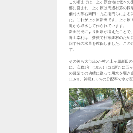
この頃までは、上ヶ原台地は低木の
部に営まれ、上ヶ原は周辺村落の採草
佃村の孫右衛門・九左衛門らによる
た。これが上ヶ原新田です。上ヶ原
滝から取水して作られています。
新田開発により田畑が増えたことで
青山幸利は、藩費で社家郷村のため
回す分の水量を確保しました。この
す。
その後も大市庄5か村と上ヶ原新田
に、安政3年（1856）には新たに
の普請での功績に従って用水を堰き止
11.6％、神呪13.6％の分配率で