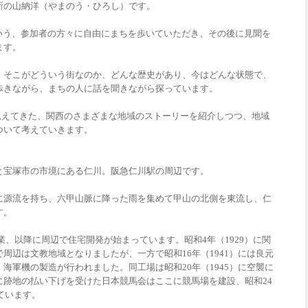
所の山納洋（やまのう・ひろし）です。
out」という、参加者の方々に自由にまちを歩いていただき、その後に見聞を
ます。
。そこがどういう街なのか、どんな歴史があり、今はどんな状態で、
歩きながら、まちの人に話を聞きながら探っています。
を通じて見えてきた、関西のさまざまな地域のストーリーを紹介しつつ、地域
ついて考えていきます。
と宝塚市の市境にある仁川。阪急仁川駅の周辺です。
に源流を持ち、六甲山脈に降った雨を集めて甲山の北側を東流し、仁
す。
開業、以降に周辺で住宅開発が始まっています。昭和4年（1929）に関
周辺は文教地域となりましたが、一方で昭和16年（1941）には良元
海軍機の製造が行われました。同工場は昭和20年（1945）に空襲に
に跡地の払い下げを受けた日本競馬会はここに競馬場を建設、昭和24
ています。