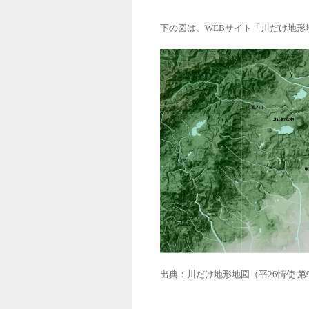
下の図は、WEBサイト「川だけ地
出典：川だけ地形地図（平
26
情使
第