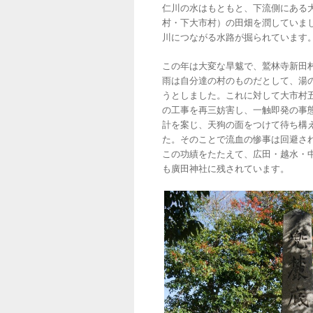
仁川の水はもともと、下流側にある
村・下大市村）の田畑を潤していま
川につながる水路が掘られています
この年は大変な旱魃で、鷲林寺新田
雨は自分達の村のものだとして、湯
うとしました。これに対して大市村
の工事を再三妨害し、一触即発の事
計を案じ、天狗の面をつけて待ち構
た。そのことで流血の惨事は回避さ
この功績をたたえて、広田・越水・
も廣田神社に残されています。