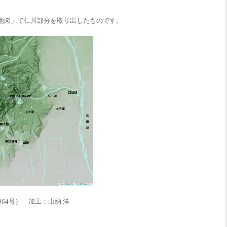
形地図」で仁川部分を取り出したものです。
964
号）
加工：山納
洋