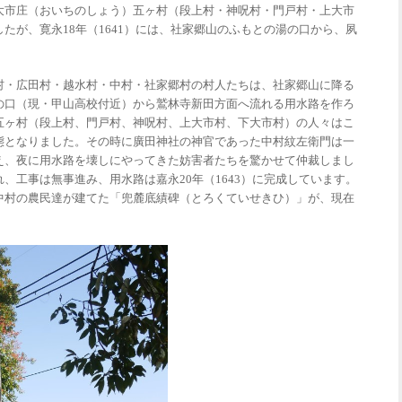
大市庄（おいちのしょう）五ヶ村（段上村・神呪村・門戸村・上大市
したが、寛永
18
年（
1641
）には、社家郷山のふもとの湯の口から、夙
。
村・広田村・越水村・中村・社家郷村の村人たちは、社家郷山に降る
の口（現・甲山高校付近）から鷲林寺新田方面へ流れる用水路を作ろ
五ヶ村（段上村、門戸村、神呪村、上大市村、下大市村）の人々はこ
態となりました。その時に廣田神社の神官であった中村紋左衛門は一
え、夜に用水路を壊しにやってきた妨害者たちを驚かせて仲裁しまし
れ、工事は無事進み、用水路は嘉永
20
年（
1643
）に完成しています。
中村の農民達が建てた「兜麓底績碑（とろくていせきひ）」が、現在