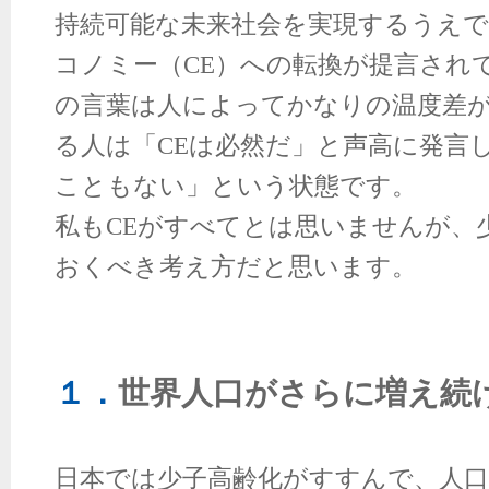
持続可能な未来社会を実現するうえ
コノミー（
CE
）への転換が提言され
の言葉は人によってかなりの温度差
る人は「
CE
は必然だ」と声高に発言
こともない」という状態です。
私も
CE
がすべてとは思いませんが、
おくべき考え方だと思います。
１．
世界
人口がさらに増え続
日本では少子高齢化がすすんで、人