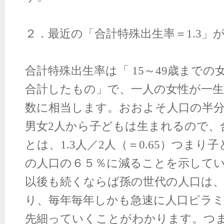
２．最近の「合計特殊出生率＝
1.3
」
合計特殊出生率は「
15
～
49
歳までの
合計したもの」で、一人の女性が一
数に相当します。おおよそ人口の半
男女
2
人から子どもは生まれるので、
とは、
1.3
人／
2
人（＝
0.65
）つまり子
の人口の６５％に減ることを示して
以後も続くならば孫の世代の人口は
り、毎年毎年しかも急速に人口ピラ
先細っていくことがわかります。つ