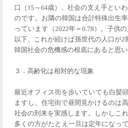
口（
15
～
64
歳）、社会の支え手とい
のです。お隣の韓国は合計特殊出生率
っています（
2022
年＝
0.78
）。子供の
以下、これが続けば孫世代の人口が
2
韓国社会の危機感の根底にあると思
３．高齢化は相対的な現象
最近オフィス街を歩いていても白髪
ますし、住宅街で昼間見かけるのは
社会の到来を実感します。しかしこ
多くの方がたとえ一旦は定年になっ