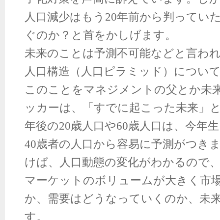
人口減少はもう
20
年前から判ってい
ぐのか？と首をかしげます。
未来のことは予測不可能などと言わ
人口構造（人口ピラミッド）につい
このことをマネジメントの父とか未
ッカーは、「すでに起こった未来」
年後の
20
歳人口や
60
歳人口は、今年
40
歳者の人口から容易に予測がつき
けば、人口動態の変化がわかるので
マーケットのボリュームが大きく市
か、需要はどうなっていくのか、未
す。