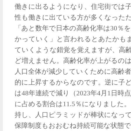
働きに出るようになり、住宅街では
性も働きに出ている方が多くなった
「あと数年で日本の高齢化率は
30
％を
かっていく」と言われるとあたかも
ていくような錯覚を覚えますが、高
ど増えません。高齢化率が上がるの
人口全体が減少していくために高齢
的に上昇するからなのです。逆に子
は
48
年連続で減り（
2023
年
4
月
1
日時点
に占める割合は
11.5
％になりました。
持し、人口ピラミッドが棒状になっ
保障制度もおおむね持続可能な状態