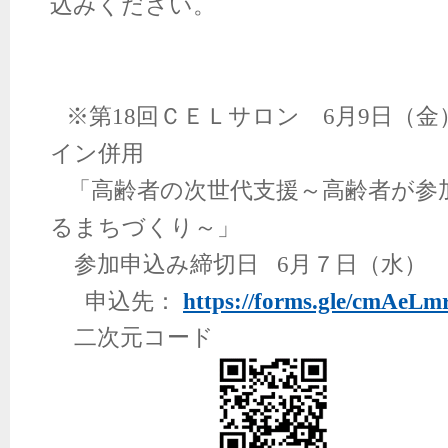
込みください。
※第
18
回ＣＥＬサロン
6
月
9
日（金
イン併用
「高齢者の次世代支援～高齢者が参
るまちづくり～」
参加申込み締切日
6
月７日（水）
申込先：
https://forms.gle/cmAe
二次元コード