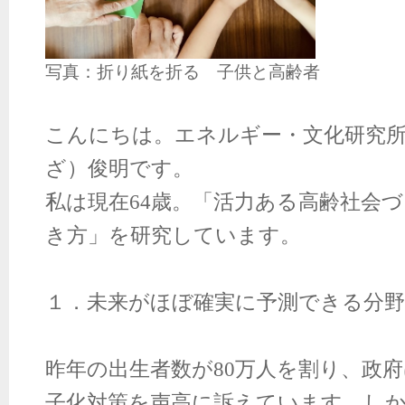
写真：折り紙を折る 子供と高齢者
こんにちは。エネルギー・文化研究
ざ）俊明です。
私は現在
64
歳。「活力ある高齢社会づ
き方」を研究しています。
１．未来がほぼ確実に予測できる分
昨年の出生者数が
80
万人を割り、政府
子化対策を声高に訴えています。し